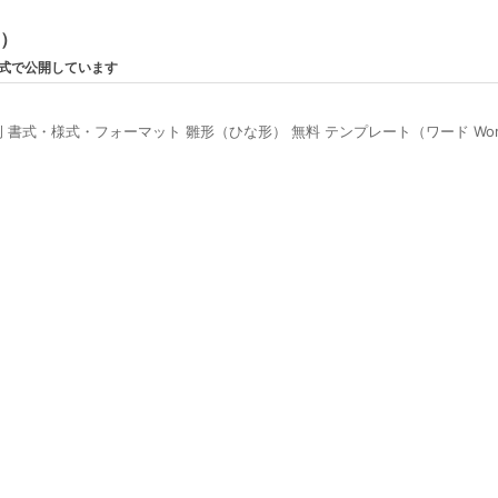
ン）
形式で公開しています
式・様式・フォーマット 雛形（ひな形） 無料 テンプレート（ワード Wor