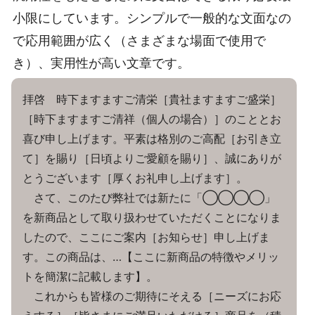
小限にしています。シンプルで一般的な文面なの
で応用範囲が広く（さまざまな場面で使用で
き）、実用性が高い文章です。
拝啓 時下ますますご清栄［貴社ますますご盛栄］
［時下ますますご清祥（個人の場合）］のこととお
喜び申し上げます。平素は格別のご高配［お引き立
て］を賜り［日頃よりご愛顧を賜り］、誠にありが
とうございます［厚くお礼申し上げます］。
さて、このたび弊社では新たに「◯◯◯◯」
を新商品として取り扱わせていただくことになりま
したので、ここにご案内［お知らせ］申し上げま
す。この商品は、…【ここに新商品の特徴やメリッ
トを簡潔に記載します】。
これからも皆様のご期待にそえる［ニーズにお応