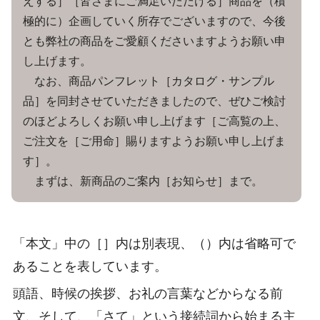
えする］［皆さまにご満足いただける］商品を（積
極的に）企画していく所存でございますので、今後
とも弊社の商品をご愛顧くださいますようお願い申
し上げます。
なお、商品パンフレット［カタログ・サンプル
品］を同封させていただきましたので、ぜひご検討
のほどよろしくお願い申し上げます［ご高覧の上、
ご注文を［ご用命］賜りますようお願い申し上げま
す］。
まずは、新商品のご案内［お知らせ］まで。
「本文」中の［］内は別表現、（）内は省略可で
あることを表しています。
頭語、時候の挨拶、お礼の言葉などからなる前
文、そして、「さて」という接続詞から始まる主