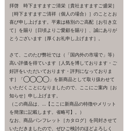
拝啓 時下ますますご清栄［貴社ますますご盛栄］
［時下ますますご清祥（個人の場合）］のこととお
喜び申し上げます。平素は格別のご高配［お引き立
て］を賜り［日頃よりご愛顧を賜り］、誠にありが
とうございます［厚くお礼申し上げます］。
さて、このたび弊社では（「国内外の市場で」等）
高い評価を得ています［人気を博しております・ご
好評をいただいております・評判になっておりま
す］「◯◯◯◯」を新商品として取り扱わせて
いただくことになりましたので、ここにご案内［お
知らせ］申し上げます。
（この商品は、…【ここに新商品の特徴やメリット
を簡潔に記載します。省略可】。）
なお、商品パンフレット［カタログ］を同封させて
いただきましたので、ぜひご検討のほどよろしく