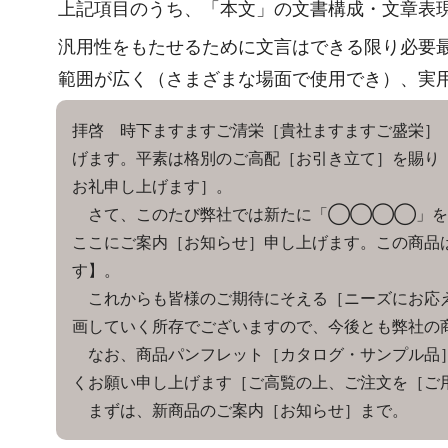
上記項目のうち、「本文」の文書構成・文章表
汎用性をもたせるために文言はできる限り必要
範囲が広く（さまざまな場面で使用でき）、実
拝啓 時下ますますご清栄［貴社ますますご盛栄］
げます。平素は格別のご高配［お引き立て］を賜り
お礼申し上げます］。
さて、このたび弊社では新たに「◯◯◯◯」を新
ここにご案内［お知らせ］申し上げます。この商品
す】。
これからも皆様のご期待にそえる［ニーズにお応え
画していく所存でございますので、今後とも弊社の
なお、商品パンフレット［カタログ・サンプル品］
くお願い申し上げます［ご高覧の上、ご注文を［ご
まずは、新商品のご案内［お知らせ］まで。