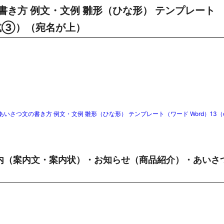
き方 例文・文例 雛形（ひな形） テンプレート
形式③）（宛名が上）
つ文の書き方 例文・文例 雛形（ひな形） テンプレート（ワード Word）13（d
内（案内文・案内状）・お知らせ（商品紹介）・あいさ