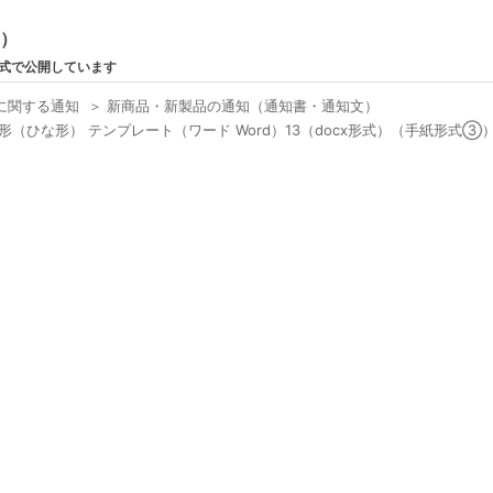
ン）
形式で公開しています
に関する通知
＞
新商品・新製品の通知（通知書・通知文）
（ひな形） テンプレート（ワード Word）13（docx形式）（手紙形式③