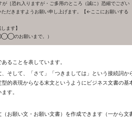
が［恐れ入りますが・ご多用のところ（誠に）恐縮でござい
いただきますようお願い申し上げます。【←ここにお願いする
】
載します】
◯◯◯のお願いまで。）
であることを表しています。
文、そして、「さて」「つきましては」という接続詞か
定型的表現からなる末文というようにビジネス文書の基
います。
文（お願い文・お願い文書）を作成できます（一から文
。