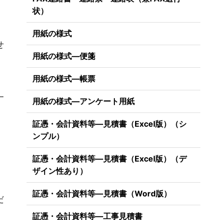
。
状）
用紙の様式
せ
用紙の様式―便箋
用紙の様式―帳票
一
用紙の様式―アンケート用紙
証憑・会計資料等―見積書（Excel版）（シ
）
ンプル）
証憑・会計資料等―見積書（Excel版）（デ
ザイン性あり）
）
証憑・会計資料等―見積書（Word版）
だ
証憑・会計資料等―工事見積書