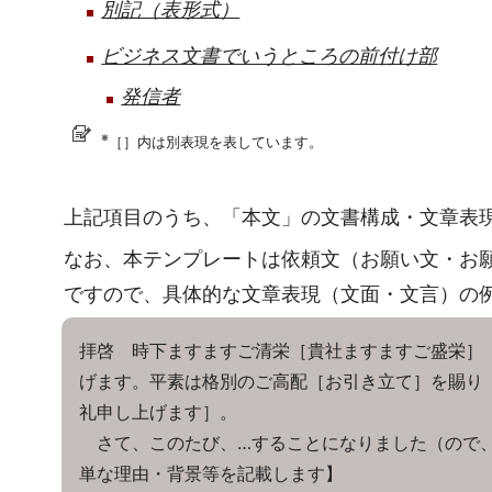
別記（表形式）
ビジネス文書でいうところの前付け部
発信者
※
［］内は別表現を表しています。
上記項目のうち、「本文」の文書構成・文章表
なお、本テンプレートは依頼文（お願い文・お
ですので、具体的な文章表現（文面・文言）の
拝啓 時下ますますご清栄［貴社ますますご盛栄］
げます。平素は格別のご高配［お引き立て］を賜り
礼申し上げます］。
さて、このたび、…することになりました（ので、
単な理由・背景等を記載します】