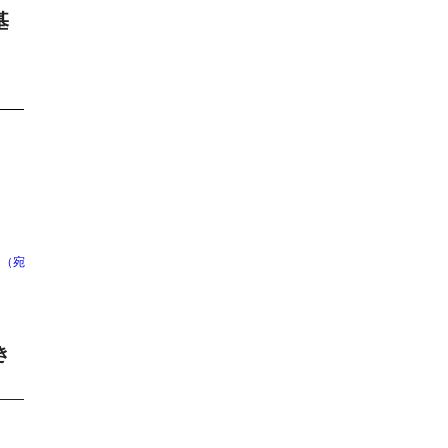
基
）（宛
き