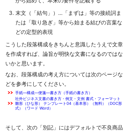
から始めて、本来の要件を記載する
末文（「結句」）…「まずは」等の接続詞ま
たは「取り急ぎ」等から始まる結びの言葉な
どの定型的表現
こうした段落構成をきちんと意識したうえで文章
を作成すれば、論旨が明快な文書になるのではな
いかと思います。
なお、段落構成の考え方については次のページな
どを参考にしてください。
手紙―構成―便箋―書き方（手紙の書き方）
社外ビジネス文書の書き方・例文・文例 書式・フォーマット
雛形（ひな形） テンプレート04（基本形）（無料）（DOC形
式）（ワード Word）
そして、次の「別記」にはデフォルトで不良商品