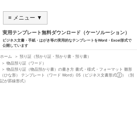
≡ メニュー ▼
実用テンプレート無料ダウンロード（ケーソルーション）
ビジネス文書・手紙・はがき等の実用的なテンプレートをWord・Excel形式で
公開しています
ホーム
＞
預り証（預かり証・預かり書・預り書）
＞
物品預り証（ワード）
＞
物品預り証（物品預かり書）の書き方 書式・様式・フォーマット 雛形
（ひな形） テンプレート（ワード Word）05（ビジネス文書形式②）（別
記が罫線形式）