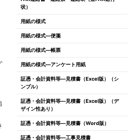
状）
用紙の様式
用紙の様式―便箋
用紙の様式―帳票
か
用紙の様式―アンケート用紙
証憑・会計資料等―見積書（Excel版）（シ
ンプル）
証憑・会計資料等―見積書（Excel版）（デ
追
ザイン性あり）
証憑・会計資料等―見積書（Word版）
き
証憑・会計資料等―工事見積書