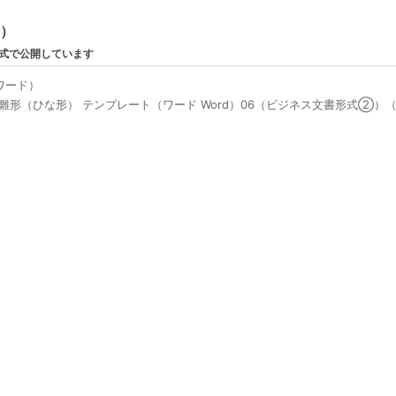
ン）
形式で公開しています
ワード）
雛形（ひな形） テンプレート（ワード Word）06（ビジネス文書形式②）