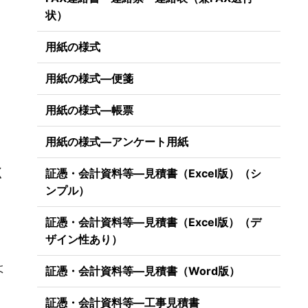
状）
用紙の様式
用紙の様式―便箋
用紙の様式―帳票
用紙の様式―アンケート用紙
。
く
証憑・会計資料等―見積書（Excel版）（シ
ンプル）
証憑・会計資料等―見積書（Excel版）（デ
ザイン性あり）
よ
証憑・会計資料等―見積書（Word版）
証憑・会計資料等―工事見積書