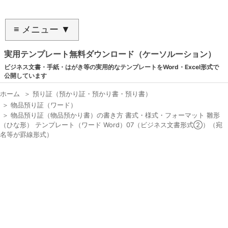
≡ メニュー ▼
実用テンプレート無料ダウンロード（ケーソルーション）
ビジネス文書・手紙・はがき等の実用的なテンプレートをWord・Excel形式で
公開しています
ホーム
＞
預り証（預かり証・預かり書・預り書）
＞
物品預り証（ワード）
＞
物品預り証（物品預かり書）の書き方 書式・様式・フォーマット 雛形
（ひな形） テンプレート（ワード Word）07（ビジネス文書形式②）（宛
名等が罫線形式）