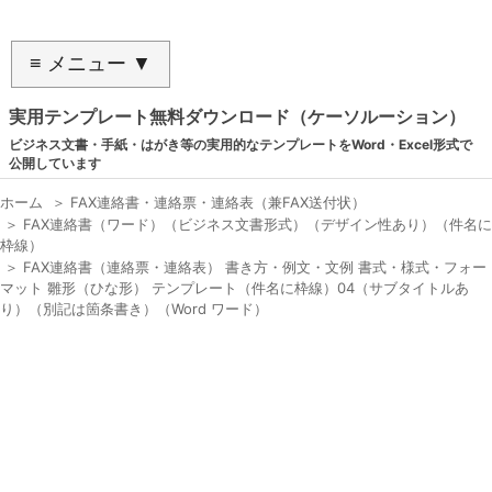
≡ メニュー ▼
実用テンプレート無料ダウンロード（ケーソルーション）
ビジネス文書・手紙・はがき等の実用的なテンプレートをWord・Excel形式で
公開しています
ホーム
＞
FAX連絡書・連絡票・連絡表（兼FAX送付状）
＞
FAX連絡書（ワード）（ビジネス文書形式）（デザイン性あり）（件名に
枠線）
＞
FAX連絡書（連絡票・連絡表） 書き方・例文・文例 書式・様式・フォー
マット 雛形（ひな形） テンプレート（件名に枠線）04（サブタイトルあ
り）（別記は箇条書き）（Word ワード）