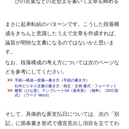
びの言葉などの定型文を書いて文章を締める
まさに起承転結のパターンです。こうした段落構
成をきちんと意識したうえで文章を作成すれば、
論旨が明快な文書になるのではないかと思いま
す。
なお、段落構成の考え方については次のページな
どを参考にしてください。
手紙―構成―便箋―書き方（手紙の書き方）
社外ビジネス文書の書き方・例文・文例 書式・フォーマット
雛形（ひな形） テンプレート04（基本形）（無料）（DOC形
式）（ワード Word）
そして、具体的な新支払日については、次の「別
記」に箇条書き形式で適宜見出し項目を立ててわ