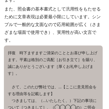
また、照会書の基本書式として汎用性をもたせる
ために文章表現は必要最小限にしています。シン
プルで一般的な文面なので応用範囲が広く（さま
ざまな場面で使用でき）、実用性が高い文言で
す。
拝復 時下ますますご清栄のこととお喜び申し上げ
ます。平素は格別のご高配［お引き立て］を賜り、
誠にありがとうございます［厚くお礼申し上げま
す］。
さて、このたび弊社では、…【ここに意見照会を
する理由等を記載します】
つきましては、（…いたしたく、）下記の事項に
ついて［つきまして］、（◯◯◯◯の）ご照会