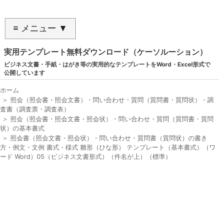
≡ メニュー ▼
実用テンプレート無料ダウンロード（ケーソルーション）
ビジネス文書・手紙・はがき等の実用的なテンプレートをWord・Excel形式で
公開しています
ホーム
＞
照会（照会書・照会文書）・問い合わせ・質問（質問書・質問状）・調
査書（調査票・調査表）
＞
照会（照会書・照会文書・照会状）・問い合わせ・質問（質問書・質問
状）の基本書式
＞
照会書（照会文書・照会状）・問い合わせ・質問書（質問状）の書き
方・例文・文例 書式・様式 雛形（ひな形） テンプレート（基本書式）（ワ
ード Word）05（ビジネス文書形式）（件名が上）（標準）