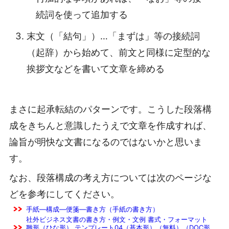
続詞を使って追加する
末文（「結句」）…「まずは」等の接続詞
（起辞）から始めて、前文と同様に定型的な
挨拶文などを書いて文章を締める
まさに起承転結のパターンです。こうした段落構
成をきちんと意識したうえで文章を作成すれば、
論旨が明快な文書になるのではないかと思いま
す。
なお、段落構成の考え方については次のページな
どを参考にしてください。
手紙―構成―便箋―書き方（手紙の書き方）
社外ビジネス文書の書き方・例文・文例 書式・フォーマット
雛形（ひな形） テンプレート04（基本形）（無料）（DOC形