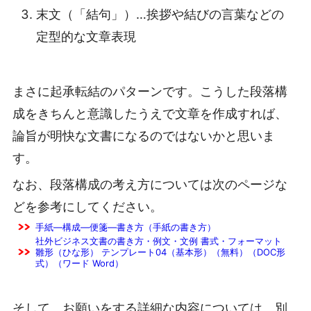
末文（「結句」）…挨拶や結びの言葉などの
定型的な文章表現
まさに起承転結のパターンです。こうした段落構
成をきちんと意識したうえで文章を作成すれば、
論旨が明快な文書になるのではないかと思いま
す。
なお、段落構成の考え方については次のページな
どを参考にしてください。
手紙―構成―便箋―書き方（手紙の書き方）
社外ビジネス文書の書き方・例文・文例 書式・フォーマット
雛形（ひな形） テンプレート04（基本形）（無料）（DOC形
式）（ワード Word）
そして、お願いをする詳細な内容については、別