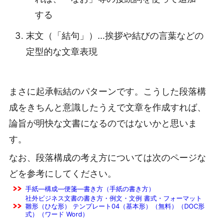
する
末文（「結句」）…挨拶や結びの言葉などの
定型的な文章表現
まさに起承転結のパターンです。こうした段落構
成をきちんと意識したうえで文章を作成すれば、
論旨が明快な文書になるのではないかと思いま
す。
なお、段落構成の考え方については次のページな
どを参考にしてください。
手紙―構成―便箋―書き方（手紙の書き方）
社外ビジネス文書の書き方・例文・文例 書式・フォーマット
雛形（ひな形） テンプレート04（基本形）（無料）（DOC形
式）（ワード Word）