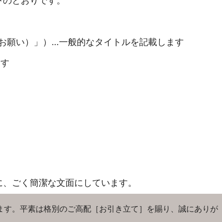
下のとおりです。
願い）」）…一般的なタイトルを記載します
ます
に、ごく簡潔な文面にしています。
ます。平素は格別のご高配［お引き立て］を賜り、誠にありが