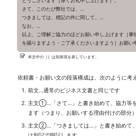
とうございます［厚くお礼申し上げます］。
さて、このたび弊社では、…
つきましては、標記の件に関して、…
なお、…
以上、ご理解ご協力のほどお願い申し上げます［事
を賜りますよう・ご了承くださいますよう］お願い
本文中の［］は別表現を表しています。
依頼書・お願い文の段落構成は、次のように考
前文…通常のビジネス文書と同じです
主文①…「さて…」と書き始めて、協力等
ます（つまり、お願いする理由付けの部分
主文②…「つきましては…」と書き始めて
は別記で明記します。