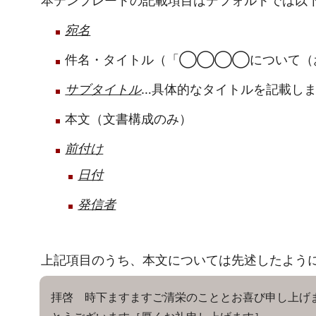
本テンプレートの記載項目はデフォルトでは以
宛名
件名・タイトル（「◯◯◯◯について（お
サブタイトル
…具体的なタイトルを記載し
本文（文書構成のみ）
前付け
日付
発信者
上記項目のうち、本文については先述したよう
拝啓 時下ますますご清栄のこととお喜び申し上げ