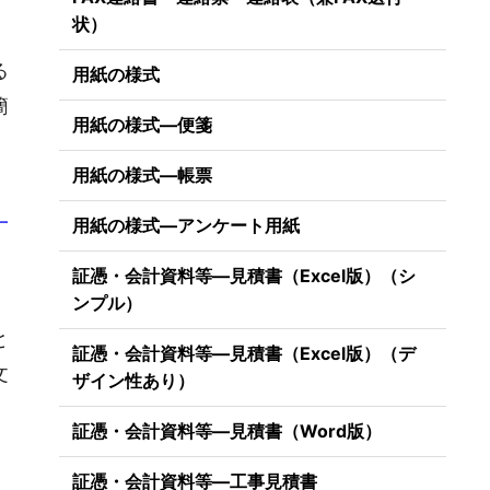
状）
る
用紙の様式
簡
用紙の様式―便箋
用紙の様式―帳票
一
用紙の様式―アンケート用紙
証憑・会計資料等―見積書（Excel版）（シ
ンプル）
と
証憑・会計資料等―見積書（Excel版）（デ
文
ザイン性あり）
証憑・会計資料等―見積書（Word版）
証憑・会計資料等―工事見積書