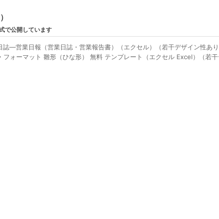
ン）
形式で公開しています
日誌―営業日報（営業日誌・営業報告書）（エクセル）（若干デザイン性あ
フォーマット 雛形（ひな形） 無料 テンプレート（エクセル Excel）（