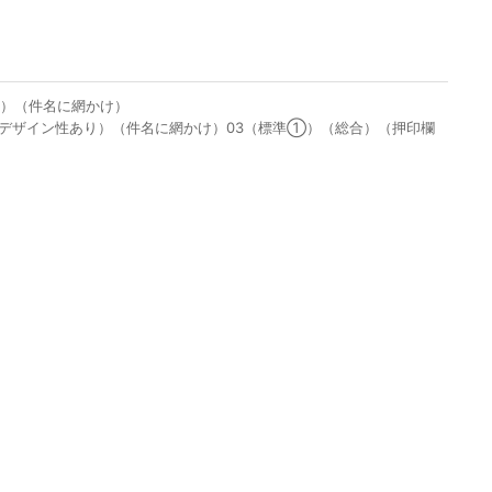
り）（件名に網かけ）
若干デザイン性あり）（件名に網かけ）03（標準①）（総合）（押印欄