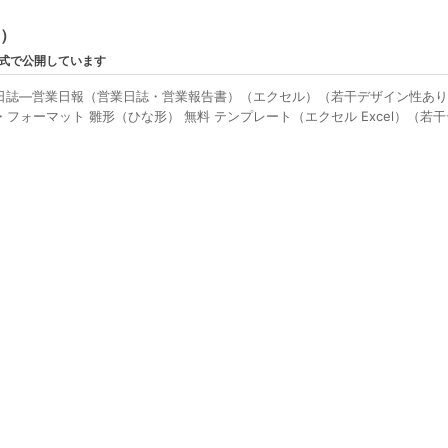
ン）
形式で公開しています
日誌―営業日報（営業日誌・営業報告書）（エクセル）（若干デザイン性あ
フォーマット 雛形（ひな形） 無料 テンプレート（エクセル Excel）（