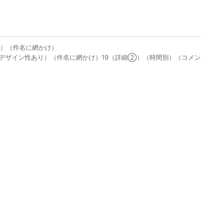
り）（件名に網かけ）
若干デザイン性あり）（件名に網かけ）19（詳細②）（時間別）（コメン