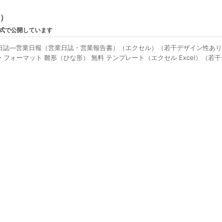
ン）
形式で公開しています
日誌―営業日報（営業日誌・営業報告書）（エクセル）（若干デザイン性あ
フォーマット 雛形（ひな形） 無料 テンプレート（エクセル Excel）（