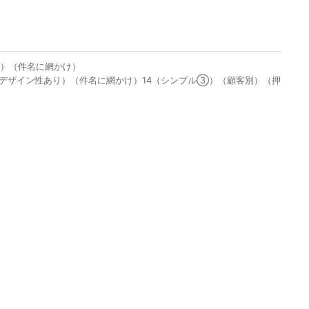
り）（件名に網かけ）
若干デザイン性あり）（件名に網かけ）14（シンプル③）（顧客別）（押