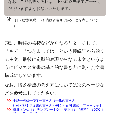
なお、ご都合等があれば、下記連絡先までご一報く
ださいますようお願いいたします。
［］内は別表現、（）内は省略可であることを表していま
す。
頭語、時候の挨拶などからなる前文、そして、
「さて」「つきましては」という接続詞から始ま
る主文、最後に定型的表現からなる末文というよ
うにビジネス文書の基本的な書き方に則った文書
構成にしています。
なお、段落構成の考え方については次のページな
どを参考にしてください。
手紙―構成―便箋―書き方（手紙の書き方）
社外ビジネス文書の書き方・例文・文例 書式・フォーマット
雛形（ひな形） テンプレート04（基本形）（無料）（DOC形