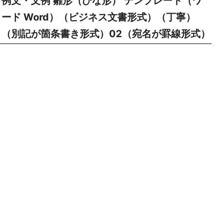
例文・文例 雛形（ひな形） テンプレート（ワ
ード Word）（ビジネス文書形式）（丁寧）
（別記が箇条書き形式）02（宛名が罫線形式）