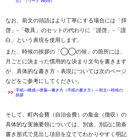
式）（ワード Word）
なお、前文の頭語はより丁寧にする場合には「拝
啓」-「敬具」のセットの代わりに「謹啓」-「謹
白」という表現を使用します。
また、時候の挨拶の「◯◯の候」の箇所には、
月ごとに決まった慣用的な決まり文句を書きます
が、具体的な書き方・表現については次のページ
などをご参考にしてください。
手紙―構成―便箋―書き方（手紙の書き方）―前文―時候の
挨拶
そして、町内会費（自治会費）の集金（徴収）の
具体的な実施要領については、別途、別記に箇条
書き形式で見出し項目を立ててわかりやすく明記