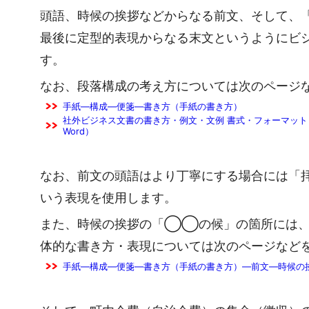
頭語、時候の挨拶などからなる前文、そして、
最後に定型的表現からなる末文というようにビ
す。
なお、段落構成の考え方については次のページ
手紙―構成―便箋―書き方（手紙の書き方）
社外ビジネス文書の書き方・例文・文例 書式・フォーマット 
Word）
なお、前文の頭語はより丁寧にする場合には「拝
いう表現を使用します。
また、時候の挨拶の「◯◯の候」の箇所には、
体的な書き方・表現については次のページなど
手紙―構成―便箋―書き方（手紙の書き方）―前文―時候の