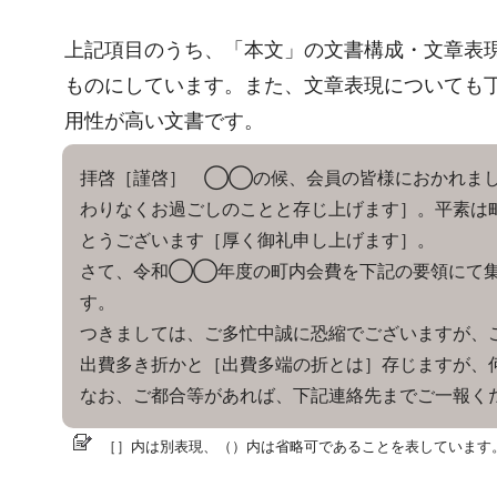
上記項目のうち、「本文」の文書構成・文章表
ものにしています。また、文章表現についても
用性が高い文書です。
拝啓［謹啓］ ◯◯の候、会員の皆様におかれまし
わりなくお過ごしのことと存じ上げます］。平素は
とうございます［厚く御礼申し上げます］。
さて、令和◯◯年度の町内会費を下記の要領にて集
す。
つきましては、ご多忙中誠に恐縮でございますが、
出費多き折かと［出費多端の折とは］存じますが、
なお、ご都合等があれば、下記連絡先までご一報く
［］内は別表現、（）内は省略可であることを表しています