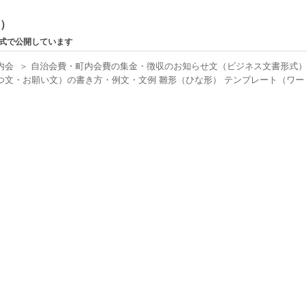
ン）
形式で公開しています
内会
＞
自治会費・町内会費の集金・徴収のお知らせ文（ビジネス文書形式
文・お願い文）の書き方・例文・文例 雛形（ひな形） テンプレート（ワード