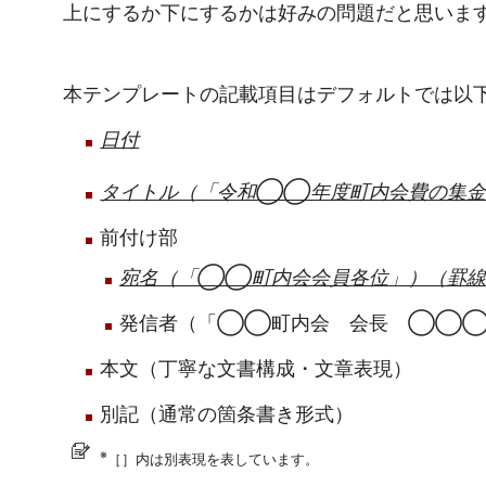
上にするか下にするかは好みの問題だと思いま
本テンプレートの記載項目はデフォルトでは以
日付
タイトル（「令和◯◯年度町内会費の集金
前付け部
宛名（「◯◯町内会会員各位」）（罫線
発信者（「◯◯町内会 会長 ◯◯
本文（丁寧な文書構成・文章表現）
別記（通常の箇条書き形式）
※
［］内は別表現を表しています。