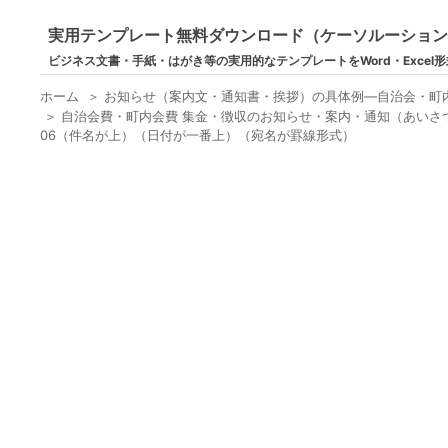
実用テンプレート無料ダウンロード（ケーソルーショ
ビジネス文書・手紙・はがき等の実用的なテンプレートをWord・Excel
ホーム
＞
お知らせ（案内文・通知書・挨拶）の具体例―自治会・町
＞
自治会費・町内会費 集金・徴収のお知らせ・案内・通知（あいさつ
06（件名が上）（日付が一番上）（宛名が罫線形式）