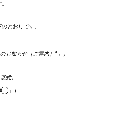
す。
下のとおりです。
※
のお知らせ［ご案内］
」）
形式）
◯◯」）