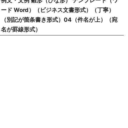
例文・文例 雛形（ひな形） テンプレート（ワ
ード Word）（ビジネス文書形式）（丁寧）
（別記が箇条書き形式）04（件名が上）（宛
名が罫線形式）