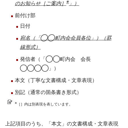
※
のお知らせ［ご案内］
」）
前付け部
日付
宛名（「◯◯町内会会員各位」）（罫
線形式）
発信者（「◯◯町内会 会長
◯◯◯◯」）
本文（丁寧な文書構成・文章表現）
別記（通常の箇条書き形式）
※
［］内は別表現を表しています。
上記項目のうち、「本文」の文書構成・文章表現