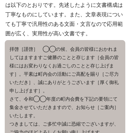
は以下のとおりです。先述したように文書構成は
丁寧なものにしています。また、文章表現につい
ても丁寧で汎用性のある文面・文言なので応用範
囲が広く、実用性が高い文書です。
拝啓［謹啓］ ◯◯の候、会員の皆様におかれま
してはますますご健勝のことと存じます［会員の皆
様にはお変わりなくお過ごしのことと存じ上げま
す］。平素は町内会の活動にご高配を賜り［ご尽力
いただき］、誠にありがとうございます［厚く御礼
申し上げます］。
さて、令和◯◯年度の町内会費を下記の要領にて
集金させていただきますので、お知らせ［ご案内］
いたします。
つきましては、ご多忙中誠に恐縮でございますが、
ご協力のほどよろしくお願い申し上げます。