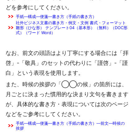
どを参考にしてください。
手紙―構成―便箋―書き方（手紙の書き方）
社外ビジネス文書の書き方・例文・文例 書式・フォーマット
雛形（ひな形） テンプレート04（基本形）（無料）（DOC形
式）（ワード Word）
なお、前文の頭語はより丁寧にする場合には「拝
啓」-「敬具」のセットの代わりに「謹啓」-「謹
白」という表現を使用します。
また、時候の挨拶の「◯◯の候」の箇所には、
月ごとに決まった慣用的な決まり文句を書きます
が、具体的な書き方・表現については次のページ
などをご参考にしてください。
手紙―構成―便箋―書き方（手紙の書き方）―前文―時候の
挨拶