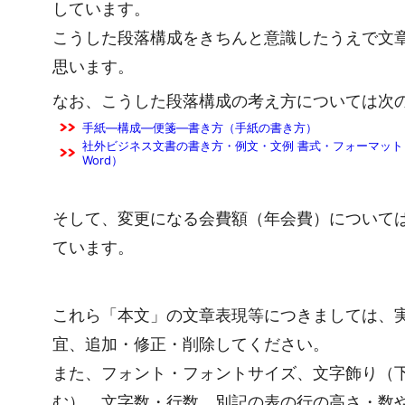
しています。
こうした段落構成をきちんと意識したうえで文
思います。
なお、こうした段落構成の考え方については次
手紙―構成―便箋―書き方（手紙の書き方）
社外ビジネス文書の書き方・例文・文例 書式・フォーマット 
Word）
そして、変更になる会費額（年会費）について
ています。
これら「本文」の文章表現等につきましては、
宜、追加・修正・削除してください。
また、フォント・フォントサイズ、文字飾り（
む）、文字数・行数、別記の表の行の高さ・数