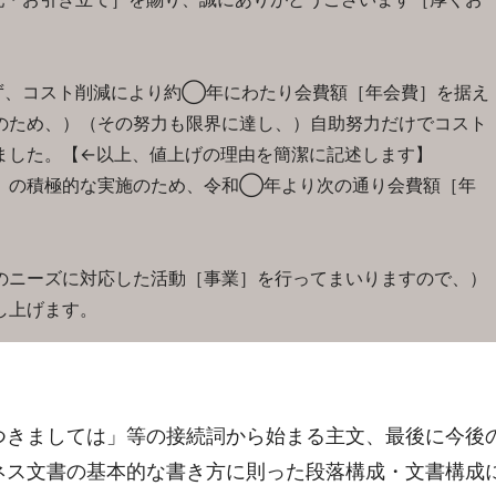
ず、コスト削減により約◯年にわたり会費額［年会費］を据え
のため、）（その努力も限界に達し、）自助努力だけでコスト
ました。【←以上、値上げの理由を簡潔に記述します】
］の積極的な実施のため、令和◯年より次の通り会費額［年
のニーズに対応した活動［事業］を行ってまいりますので、）
し上げます。
つきましては」等の接続詞から始まる主文、最後に今後
ネス文書の基本的な書き方に則った段落構成・文書構成