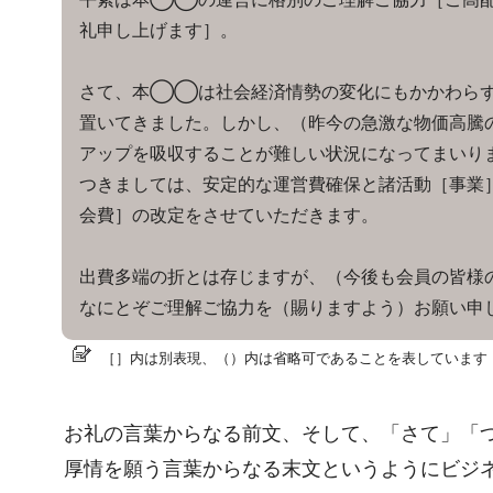
礼申し上げます］。
さて、本◯◯は社会経済情勢の変化にもかかわら
置いてきました。しかし、（昨今の急激な物価高騰
アップを吸収することが難しい状況になってまいり
つきましては、安定的な運営費確保と諸活動［事業
会費］の改定をさせていただきます。
出費多端の折とは存じますが、（今後も会員の皆様
なにとぞご理解ご協力を（賜りますよう）お願い申
［］内は別表現、（）内は省略可であることを表しています
お礼の言葉からなる前文、そして、「さて」「
厚情を願う言葉からなる末文というようにビジ