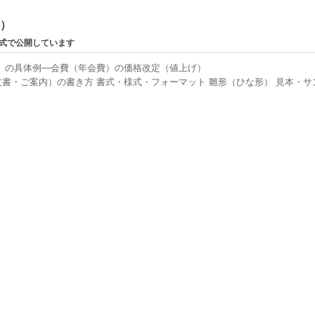
ン）
形式で公開しています
）の具体例―会費（年会費）の価格改定（値上げ）
・ご案内）の書き方 書式・様式・フォーマット 雛形（ひな形） 見本・サンプ