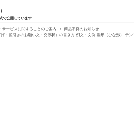
ン）
形式で公開しています
・サービスに関することのご案内
＞
商品不良のお知らせ
・値引きのお願い文・交渉状）の書き方 例文・文例 雛形（ひな形） テンプ