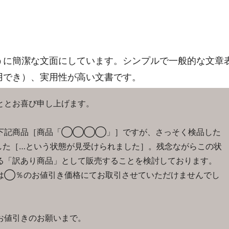
うに簡潔な文面にしています。シンプルで一般的な文章
用でき）、実用性が高い文書です。
ととお喜び申し上げます。
下記商品［商品「◯◯◯◯」］ですが、さっそく検品した
した［…という状態が見受けられました］。残念ながらこの状
る「訳あり商品」として販売することを検討しております。
は◯％のお値引き価格にてお取引させていただけませんでし
お値引きのお願いまで。