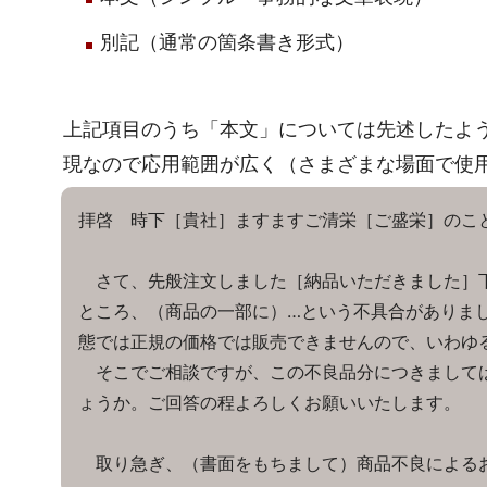
別記（通常の箇条書き形式）
上記項目のうち「本文」については先述したよ
現なので応用範囲が広く（さまざまな場面で使
拝啓 時下［貴社］ますますご清栄［ご盛栄］のこ
さて、先般注文しました［納品いただきました］
ところ、（商品の一部に）…という不具合がありま
態では正規の価格では販売できませんので、いわゆ
そこでご相談ですが、この不良品分につきまして
ょうか。ご回答の程よろしくお願いいたします。
取り急ぎ、（書面をもちまして）商品不良による