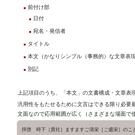
前付け部
日付
宛名・発信者
タイトル
本文（かなりシンプル（事務的）な文章表
別記
上記項目のうち、「本文」の文書構成・文章表
汎用性をもたせるために文言はできる限り必要
文面なので応用範囲が広く（さまざまな場面で
拝啓 時下［貴社］ますますご清栄［ご盛栄］のこ