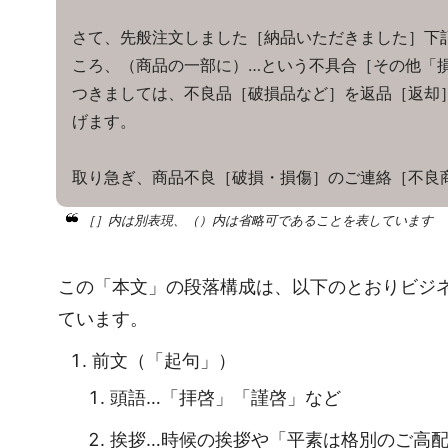
さて、先般注文しました［納品いただきました］
ころ、（商品の一部に）…という不具合［その他「
つきましては、不良品［破損品など］を返品［返却
げます。
取り急ぎ、商品不良［破損・損傷］のご連絡［不良
［］内は別表現、（）内は省略可であることを表しています
この「本文」の段落構成は、以下のとおりビジ
ています。
前文（「起句」）
頭語…「拝啓」「謹啓」など
挨拶…時候の挨拶や「平素は格別のご高