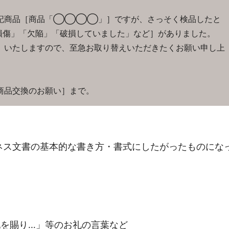
下記商品［商品「◯◯◯◯」］ですが、さっそく検品したと
損傷」「欠陥」「破損していました」など］がありました。
］いたしますので、至急お取り替えいただきたくお願い申し上
商品交換のお願い］まで。
ネス文書の基本的な書き方・書式にしたがったものにな
配を賜り…」等のお礼の言葉など