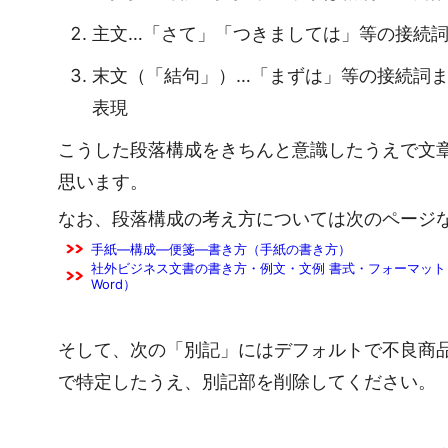
主文…「さて」「つきましては」等の接続
末文（「結句」）…「まずは」等の接続詞
表現
こうした段落構成をきちんと意識したうえで文
思います。
なお、段落構成の考え方については次のページ
手紙―構成―便箋―書き方（手紙の書き方）
社外ビジネス文書の書き方・例文・文例 書式・フォーマット 
Word）
そして、次の「別記」にはデフォルトで不良商
で特定したうえ、別記部を削除してください。