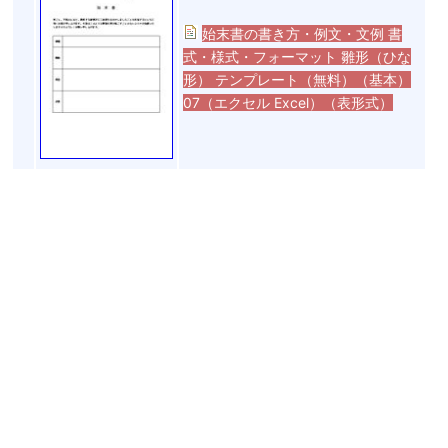
始末書の書き方・例文・文例 書
式・様式・フォーマット 雛形（ひな
形） テンプレート（無料）（基本）
07（エクセル Excel）（表形式）