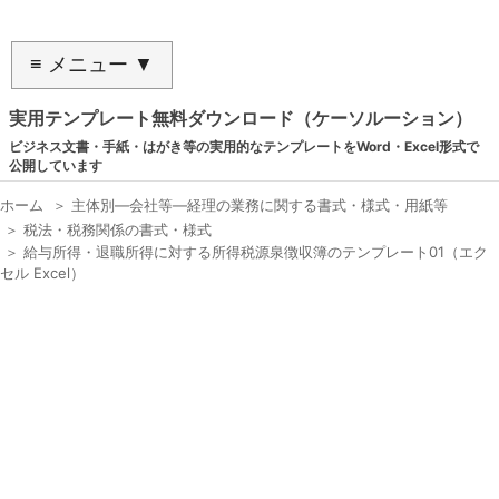
≡ メニュー ▼
実用テンプレート無料ダウンロード（ケーソルーション）
ビジネス文書・手紙・はがき等の実用的なテンプレートをWord・Excel形式で
公開しています
ホーム
＞
主体別―会社等―経理の業務に関する書式・様式・用紙等
＞
税法・税務関係の書式・様式
＞
給与所得・退職所得に対する所得税源泉徴収簿のテンプレート01（エク
セル Excel）