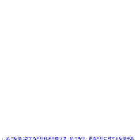
（"
給与所得に対する所得税源泉徴収簿（給与所得・退職所得に対する所得税源