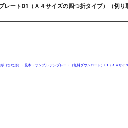
プレート01（Ａ４サイズの四つ折タイプ）（切り
雛形（ひな形）・見本・サンプル テンプレート（無料ダウンロード）01（Ａ４サイ