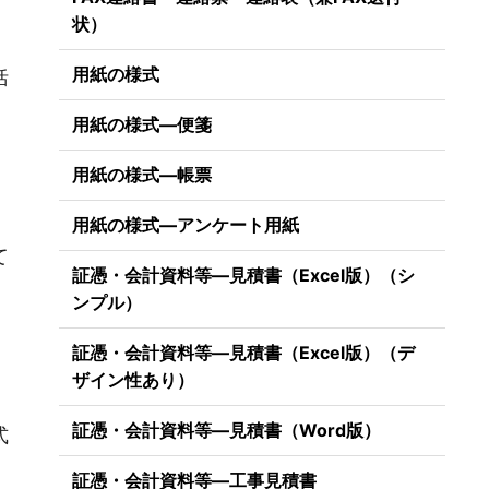
状）
用紙の様式
括
用紙の様式―便箋
用紙の様式―帳票
用紙の様式―アンケート用紙
て
証憑・会計資料等―見積書（Excel版）（シ
ンプル）
証憑・会計資料等―見積書（Excel版）（デ
ザイン性あり）
証憑・会計資料等―見積書（Word版）
式
証憑・会計資料等―工事見積書