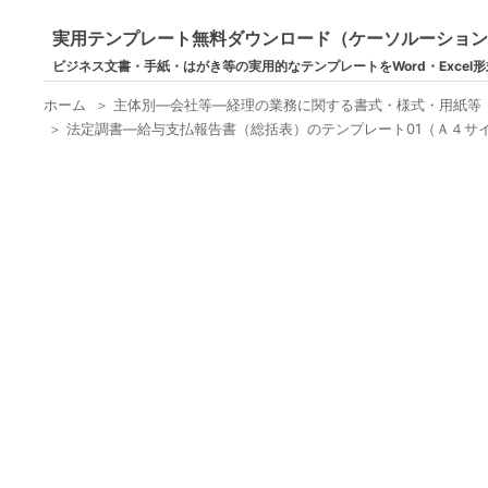
実用テンプレート無料ダウンロード（ケーソルーショ
ビジネス文書・手紙・はがき等の実用的なテンプレートをWord・Excel
ホーム
＞
主体別―会社等―経理の業務に関する書式・様式・用紙等
＞
法定調書―給与支払報告書（総括表）のテンプレート01（Ａ４サイ