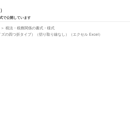
ン）
形式で公開しています
＞
税法・税務関係の書式・様式
ズの四つ折タイプ）（切り取り線なし）（エクセル Excel）