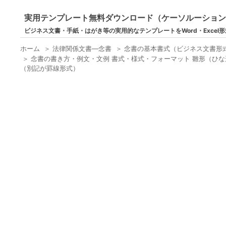
実用テンプレート無料ダウンロード（ケーソルーショ
ビジネス文書・手紙・はがき等の実用的なテンプレートをWord・Excel
ホーム
＞
法律関係文書―念書
＞
念書の基本書式（ビジネス文書形
＞
念書の書き方・例文・文例 書式・様式・フォーマット 雛形（ひな
（別記が罫線形式）