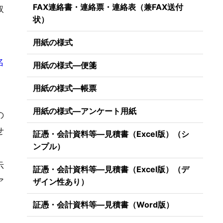
FAX連絡書・連絡票・連絡表（兼FAX送付
取
状）
用紙の様式
名
用紙の様式―便箋
用紙の様式―帳票
用紙の様式―アンケート用紙
の
せ
証憑・会計資料等―見積書（Excel版）（シ
ンプル）
示
証憑・会計資料等―見積書（Excel版）（デ
ア
ザイン性あり）
証憑・会計資料等―見積書（Word版）