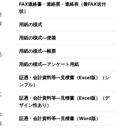
FAX連絡書・連絡票・連絡表（兼FAX送付
状）
け
取
用紙の様式
用紙の様式―便箋
用紙の様式―帳票
名
用紙の様式―アンケート用紙
証憑・会計資料等―見積書（Excel版）（シ
ンプル）
に
証憑・会計資料等―見積書（Excel版）（デ
ザイン性あり）
コ
証憑・会計資料等―見積書（Word版）
表