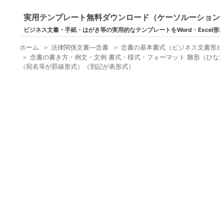
実用テンプレート無料ダウンロード（ケーソルーショ
ビジネス文書・手紙・はがき等の実用的なテンプレートをWord・Excel
ホーム
＞
法律関係文書―念書
＞
念書の基本書式（ビジネス文書形
＞
念書の書き方・例文・文例 書式・様式・フォーマット 雛形（ひな
（宛名等が罫線形式）（別記が表形式）