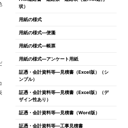
色
状）
用紙の様式
）
用紙の様式―便箋
用紙の様式―帳票
）
用紙の様式―アンケート用紙
だ
証憑・会計資料等―見積書（Excel版）（シ
ンプル）
コ
表
証憑・会計資料等―見積書（Excel版）（デ
ザイン性あり）
証憑・会計資料等―見積書（Word版）
証憑・会計資料等―工事見積書