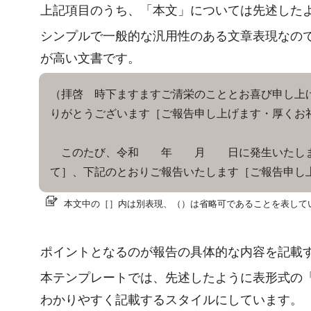
上記項目のうち、「本文」については先述した
シンプルで一般的な汎用性のある文章表現なの
が高い文書です。
（拝啓 時下ますますご清栄のこととお喜び申し上
りがとうございます［ご報告申し上げます・厚くお
このたび、令和 年 月 日に発生いたしま
て］、下記のとおりご報告いたします［ご報告申し
本文中の［］内は別表現、（）は省略可であることを表して
ポイントとなるのが報告の具体的な内容を記載
本テンプレートでは、先述したように表形式の
わかりやすく記載するスタイルにしています。