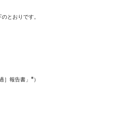
下のとおりです。
※
過］報告書」
）
）