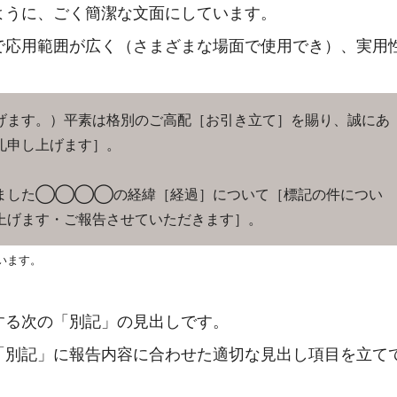
ように、ごく簡潔な文面にしています。
で応用範囲が広く（さまざまな場面で使用でき）、実用
げます。）平素は格別のご高配［お引き立て］を賜り、誠にあ
礼申し上げます］。
した◯◯◯◯の経緯［経過］について［標記の件につい
上げます・ご報告させていただきます］。
います。
する次の「別記」の見出しです。
「別記」に報告内容に合わせた適切な見出し項目を立て