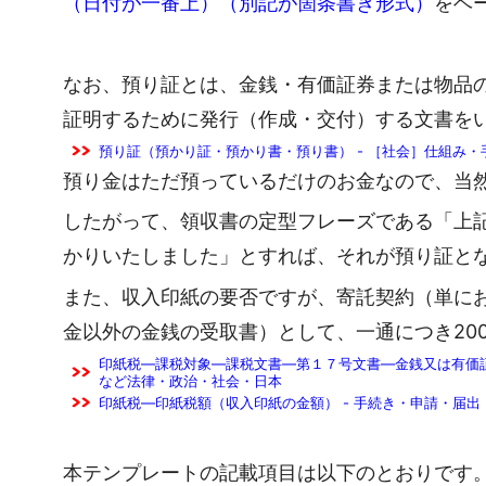
（日付が一番上）（別記が箇条書き形式）
をベ
なお、預り証とは、金銭・有価証券または物品
証明するために発行（作成・交付）する文書を
預り証（預かり証・預かり書・預り書） - ［社会］仕組み・
預り金はただ預っているだけのお金なので、当
したがって、領収書の定型フレーズである「上
かりいたしました」とすれば、それが預り証と
また、収入印紙の要否ですが、寄託契約（単にお
金以外の金銭の受取書）として、一通につき20
印紙税―課税対象―課税文書―第１７号文書―金銭又は有価証
など法律・政治・社会・日本
印紙税―印紙税額（収入印紙の金額） - 手続き・申請・届
本テンプレートの記載項目は以下のとおりです