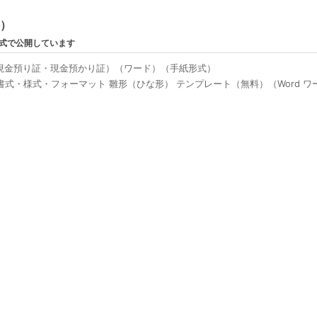
ン）
形式で公開しています
現金預り証・現金預かり証）（ワード）（手紙形式）
式・様式・フォーマット 雛形（ひな形） テンプレート（無料）（Word ワ