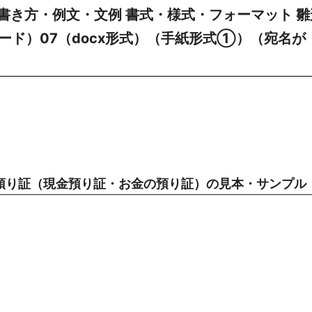
書き方・例文・文例 書式・様式・フォーマット 雛
ワード）07（docx形式）（手紙形式①）（宛名が
預り証（現金預り証・お金の預り証）の見本・サンプル