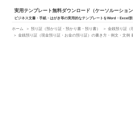
実用テンプレート無料ダウンロード（ケーソルーショ
ビジネス文書・手紙・はがき等の実用的なテンプレートをWord・Excel
ホーム
＞
預り証（預かり証・預かり書・預り書）
＞
金銭預り証（
＞
金銭預り証（現金預り証・お金の預り証）の書き方・例文・文例 書