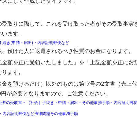
ースにして作成したタイプです。
の受取りに際して、これを受け取った者がその受取事実
いいます。
手続き(申請・届出)・内容証明郵便など
然、預けた人に返還されるべき性質のお金になります。
記金額を正に受領いたしました」を「上記金額を正にお
なります。
金を預けるだけ）以外のものは第17号の2文書（売上
0円が必要となりますので、ご注意ください。
券の受取書 - ［社会］手続き・申請・届出・その他事務手順・内容証明郵
出・内容証明郵便など法律問題その他事務手順
。