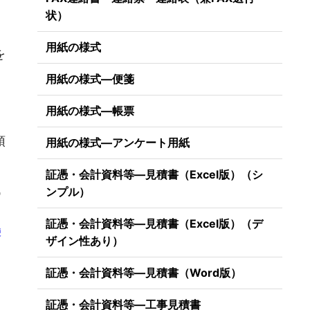
状）
用紙の様式
を
用紙の様式―便箋
用紙の様式―帳票
預
用紙の様式―アンケート用紙
証憑・会計資料等―見積書（Excel版）（シ
代
ンプル）
証憑・会計資料等―見積書（Excel版）（デ
便
ザイン性あり）
証憑・会計資料等―見積書（Word版）
証憑・会計資料等―工事見積書