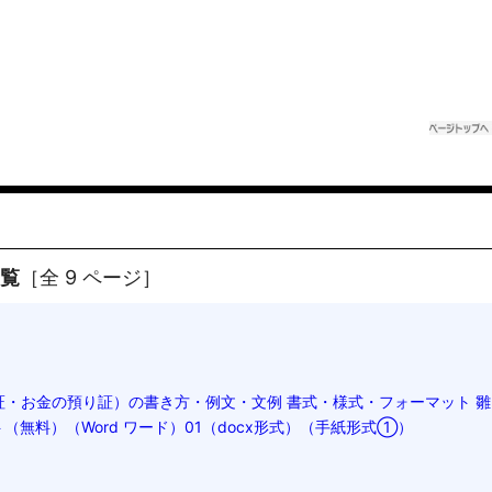
一覧
［全 9 ページ］
証・お金の預り証）の書き方・例文・文例 書式・様式・フォーマット 雛
（無料）（Word ワード）01（docx形式）（手紙形式①）