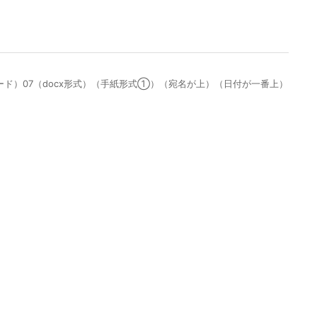
ード）07（docx形式）（手紙形式①）（宛名が上）（日付が一番上）