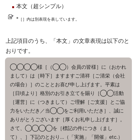
本文（超シンプル）
※
［］内は別表現を表しています。
上記項目のうち、「本文」の文章表現は以下のと
おりです。
◯◯◯◯様［（◯◯）会員の皆様］に（おかれ
まして）は［時下］ますますご清祥［ご清栄（会社
の場合）］のこととお喜び申し上げます。平素は
［日頃より］格別のお引き立てを賜り［◯◯活動
［運営］に（つきまして）ご理解［ご支援］とご協
力をいただき／当◯◯をご利用いただき］、誠に
ありがとうございます［厚くお礼申し上げます］。
さて、◯◯◯◯を［標記の件につき（まし
て）、］下記のとおり…（「実施」「開催」etc.）