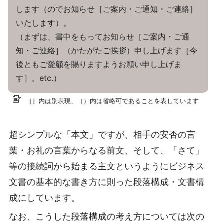
します（のでお知らせ［ご案内・ご通知・ご連絡］
いたします）。
（まずは、書中をもってお知らせ［ご案内・ご通
知・ご連絡］（かたがたご挨拶）申し上げます［今
後ともご愛顧を賜りますようお願い申し上げま
す］。etc.）
［］内は別表現、（）内は省略可であることを表しています
超シンプルな「本文」ですが、相手の安否の言
葉・お礼の言葉からなる前文、そして、「さて」
等の接続詞から始まる主文というようにビジネス
文書の基本的な書き方に則った段落構成・文書構
成にしています。
なお、こうした段落構成の考え方については次の