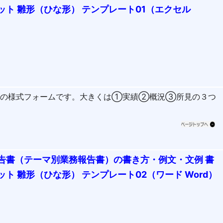
ト 雛形（ひな形） テンプレート01（エクセル
書の様式フォームです。大きくは①実績②概況③所見の３つ
告書（テーマ別業務報告書）の書き方・例文・文例 書
ト 雛形（ひな形） テンプレート02（ワード Word）