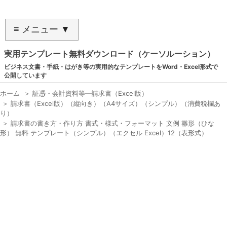
≡ メニュー ▼
実用テンプレート無料ダウンロード（ケーソルーション）
ビジネス文書・手紙・はがき等の実用的なテンプレートをWord・Excel形式で
公開しています
ホーム
＞
証憑・会計資料等―請求書（Excel版）
＞
請求書（Excel版）（縦向き）（A4サイズ）（シンプル）（消費税欄あ
り）
＞
請求書の書き方・作り方 書式・様式・フォーマット 文例 雛形（ひな
形） 無料 テンプレート（シンプル）（エクセル Excel）12（表形式）