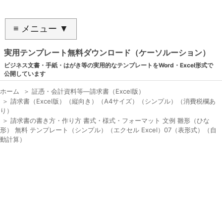
≡ メニュー ▼
実用テンプレート無料ダウンロード（ケーソルーション）
ビジネス文書・手紙・はがき等の実用的なテンプレートをWord・Excel形式で
公開しています
ホーム
＞
証憑・会計資料等―請求書（Excel版）
＞
請求書（Excel版）（縦向き）（A4サイズ）（シンプル）（消費税欄あ
り）
＞
請求書の書き方・作り方 書式・様式・フォーマット 文例 雛形（ひな
形） 無料 テンプレート（シンプル）（エクセル Excel）07（表形式）（自
動計算）