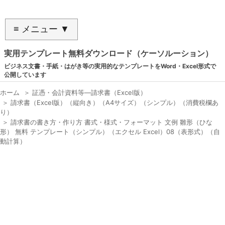
≡ メニュー ▼
実用テンプレート無料ダウンロード（ケーソルーション）
ビジネス文書・手紙・はがき等の実用的なテンプレートをWord・Excel形式で
公開しています
ホーム
＞
証憑・会計資料等―請求書（Excel版）
＞
請求書（Excel版）（縦向き）（A4サイズ）（シンプル）（消費税欄あ
り）
＞
請求書の書き方・作り方 書式・様式・フォーマット 文例 雛形（ひな
形） 無料 テンプレート（シンプル）（エクセル Excel）08（表形式）（自
動計算）